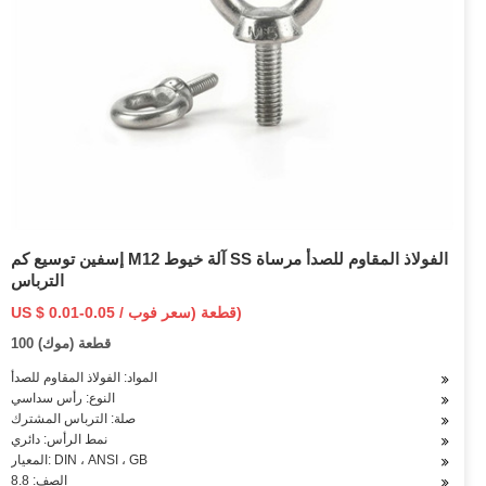
إسفين توسيع كم M12 آلة خيوط SS الفولاذ المقاوم للصدأ مرساة
الترباس
US $ 0.01-0.05 / قطعة (سعر فوب)
100 قطعة (موك)
المواد: الفولاذ المقاوم للصدأ
النوع: رأس سداسي
صلة: الترباس المشترك
نمط الرأس: دائري
المعيار: DIN ، ANSI ، GB
الصف: 8.8