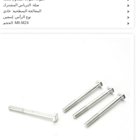
صلة: الترباس المشترك
المعالجة السطحية: عادي
نوع الرأس: إسفين
الحجم: M6-M24