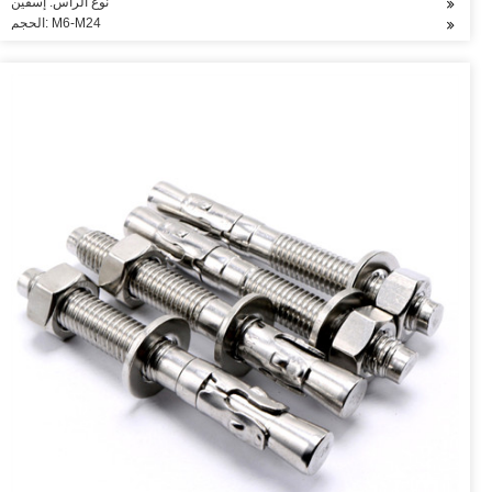
نوع الرأس: إسفين
الحجم: M6-M24