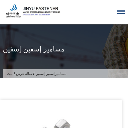
تخطى
الى
المحتوى
مسامير إسفين إسفين
/
/
مسامير إسفين إسفين
صالة عرض
بيت