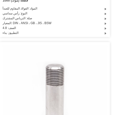
1000 قطعة (موك)
المواد: الفولاذ المقاوم للصدأ
النوع: رأس سداسي
صلة: الترباس المشترك
المعيار: DIN ، ANSI ، GB ، JIS ، BSW
الصف: 4.8
التطبيق: بناء