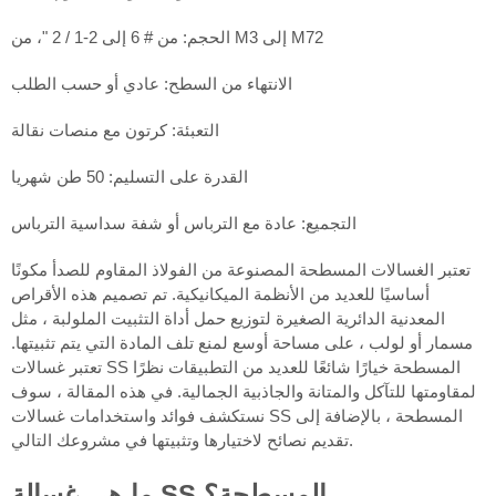
الحجم: من # 6 إلى 2-1 / 2 "، من M3 إلى M72
الانتهاء من السطح: عادي أو حسب الطلب
التعبئة: كرتون مع منصات نقالة
القدرة على التسليم: 50 طن شهريا
التجميع: عادة مع الترباس أو شفة سداسية الترباس
تعتبر الغسالات المسطحة المصنوعة من الفولاذ المقاوم للصدأ مكونًا
أساسيًا للعديد من الأنظمة الميكانيكية. تم تصميم هذه الأقراص
المعدنية الدائرية الصغيرة لتوزيع حمل أداة التثبيت الملولبة ، مثل
مسمار أو لولب ، على مساحة أوسع لمنع تلف المادة التي يتم تثبيتها.
تعتبر غسالات SS المسطحة خيارًا شائعًا للعديد من التطبيقات نظرًا
لمقاومتها للتآكل والمتانة والجاذبية الجمالية. في هذه المقالة ، سوف
نستكشف فوائد واستخدامات غسالات SS المسطحة ، بالإضافة إلى
تقديم نصائح لاختيارها وتثبيتها في مشروعك التالي.
ما هي غسالة SS المسطحة؟