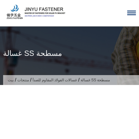
تخطى
الى
المحتوى
غسالة SS مسطحة
/
/
/
غسالة SS مسطحة
غسالات الفولاذ المقاوم للصدأ
منتجات
بيت