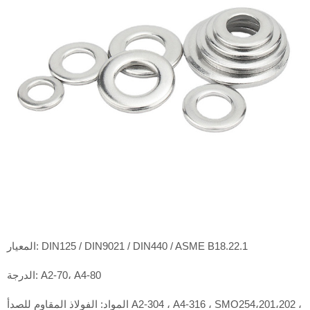
المعيار: DIN125 / DIN9021 / DIN440 / ASME B18.22.1
الدرجة: A2-70، A4-80
المواد: الفولاذ المقاوم للصدأ A2-304 ، A4-316 ، SMO254،201،202 ،